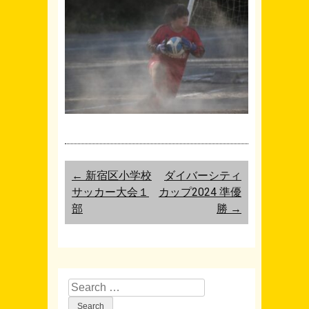
Post navigation
←
新宿区小学校
ダイバーシティ
サッカー大会１
カップ2024 準優
部
勝
→
Search for: