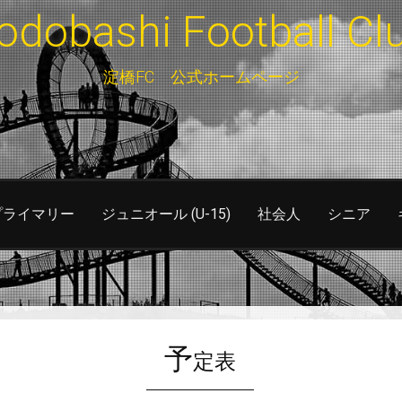
odobashi Football Cl
淀橋FC 公式ホームページ
プライマリー
ジュニオール (U-15)
社会人
シニア
予
定表