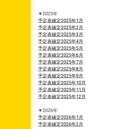
▼2025年
予定表確定2025年1月
予定表確定2025年2月
予定表確定2025年3月
予定表確定
2025年4月
予定表確定
2025年5月
予定表確定2025年6月
予定表確定2025年7月
予定表確定2025年8月
予定表確定2025年9月
予定表確定2025年10月
予定表確定2025年11月
予定表確定2025年12月
▼2026年
予定表確定2026年1月
予定表確定2026年2月