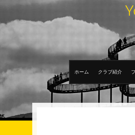
Y
Skip to content
ホーム
クラブ紹介